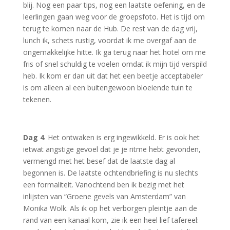
blij. Nog een paar tips, nog een laatste oefening, en de
leerlingen gaan weg voor de groepsfoto. Het is tijd om
terug te komen naar de Hub. De rest van de dag vrij,
lunch ik, schets rustig, voordat ik me overgaf aan de
ongemakkelijke hitte. Ik ga terug naar het hotel om me
fris of snel schuldig te voelen omdat ik mijn tijd verspild
heb. Ik kom er dan uit dat het een beetje acceptabeler
is om alleen al een buitengewoon bloeiende tuin te
tekenen.
Dag 4
. Het ontwaken is erg ingewikkeld. Er is ook het
ietwat angstige gevoel dat je je ritme hebt gevonden,
vermengd met het besef dat de laatste dag al
begonnen is. De laatste ochtendbriefing is nu slechts
een formaliteit. Vanochtend ben ik bezig met het
inlijsten van “Groene gevels van Amsterdam” van
Monika Wolk. Als ik op het verborgen pleintje aan de
rand van een kanaal kom, zie ik een heel lief tafereel: