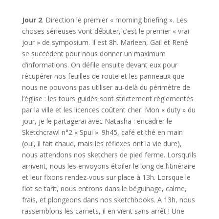
Jour 2
. Direction le premier « morning briefing ». Les
choses sérieuses vont débuter, c’est le premier « vrai
jour » de symposium. Il est 8h. Marleen, Gail et René
se succèdent pour nous donner un maximum
d’informations. On défile ensuite devant eux pour
récupérer nos feuilles de route et les panneaux que
nous ne pouvons pas utiliser au-delà du périmètre de
l’église : les tours guidés sont strictement règlementés
par la ville et les licences coûtent cher. Mon « duty » du
jour, je le partagerai avec Natasha : encadrer le
Sketchcrawl n°2 « Spui ». 9h45, café et thé en main
(oui, il fait chaud, mais les réflexes ont la vie dure),
nous attendons nos sketchers de pied ferme. Lorsqu’ils
arrivent, nous les envoyons étoiler le long de l’itinéraire
et leur fixons rendez-vous sur place à 13h. Lorsque le
flot se tarit, nous entrons dans le béguinage, calme,
frais, et plongeons dans nos sketchbooks. A 13h, nous
rassemblons les carnets, il en vient sans arrêt ! Une