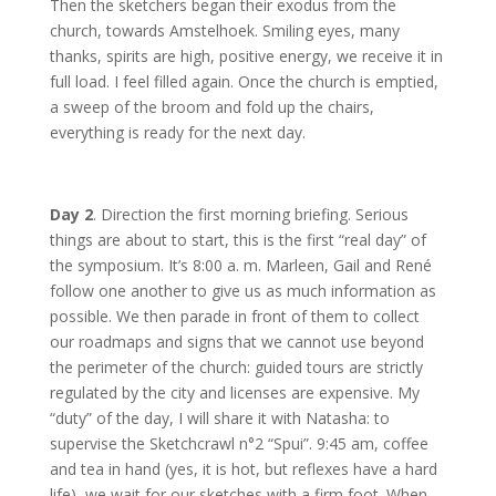
Then the sketchers began their exodus from the
church, towards Amstelhoek. Smiling eyes, many
thanks, spirits are high, positive energy, we receive it in
full load. I feel filled again. Once the church is emptied,
a sweep of the broom and fold up the chairs,
everything is ready for the next day.
Day 2
. Direction the first morning briefing. Serious
things are about to start, this is the first “real day” of
the symposium. It’s 8:00 a. m. Marleen, Gail and René
follow one another to give us as much information as
possible. We then parade in front of them to collect
our roadmaps and signs that we cannot use beyond
the perimeter of the church: guided tours are strictly
regulated by the city and licenses are expensive. My
“duty” of the day, I will share it with Natasha: to
supervise the Sketchcrawl n°2 “Spui”. 9:45 am, coffee
and tea in hand (yes, it is hot, but reflexes have a hard
life), we wait for our sketches with a firm foot. When