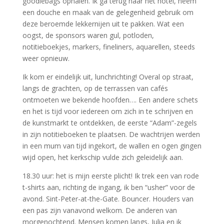
goodiebags ophalen. Ik ga terug naar het hotel, neem
een douche en maak van de gelegenheid gebruik om
deze beroemde lekkernijen uit te pakken. Wat een
oogst, de sponsors waren gul, potloden,
notitieboekjes, markers, fineliners, aquarellen, steeds
weer opnieuw.
Ik kom er eindelijk uit, lunchrichting! Overal op straat,
langs de grachten, op de terrassen van cafés
ontmoeten we bekende hoofden…. Een andere schets
en het is tijd voor iedereen om zich in te schrijven en
de kunstmarkt te ontdekken, de eerste “Adam”-zegels
in zijn notitieboeken te plaatsen. De wachtrijen werden
in een mum van tijd ingekort, de wallen en ogen gingen
wijd open, het kerkschip vulde zich geleidelijk aan.
18.30 uur: het is mijn eerste plicht! Ik trek een van rode
t-shirts aan, richting de ingang, ik ben “usher” voor de
avond. Sint-Peter-at-the-Gate. Bouncer. Houders van
een pas zijn vanavond welkom. De anderen van
morgenochtend.
Mensen komen langs, Julia en ik