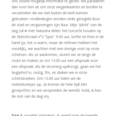
ons zoveel mogelijk informatie te geven. We paraderen
dan voor hen uit om onze wegenkaarten en borden te
verzamelen die we niet buiten de kerk kunnen
gebruiken: rondleidingen worden strikt geregeld door
de stad en vergunningen zijn duur. Mijn “plicht” van de
dag zal ik met Natasha delen: het toezicht houden op
de Sketchcrawl n°2 “Spui”. 9:45 uur, koffie en thee in de
hand (ja, het is warm, maar de reflexen hebben het
moeilijk), we wachten met een stevige voet op onze
schetsen. Als ze aankomen, sturen we ze langs de
route en maken ze om 13.00 uur een afspraak voor
een afspraak. Als de stroming opdroogt, gaan we het
begijnhof in, rustig, fris, en duiken we in onze
schetsboeken. Om 13.00 uur halen we de
notitieboekjes op, ze komen de hele tijd! Eén
groepsfoto en we verspreiden de wereld. Voilà, ik ben
de rest van de dag vrij.
Dag 3
, moeilijk ontwaken, ik zweef naar de tweede