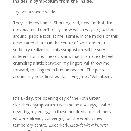
Insider: a symposium from the inside.
By Sonia Vande Velde
They lie in my hands. Shouting, red, new. I’m hot, I’m
nervous and I don’t really know which way to go. I look
around, people look at me, I smile. In the middle of this
desecrated church in the centre of Amsterdam, I
suddenly realize that this symposium will be very
different for me. These t-shirts that I can already feel
crumpling a little between my fingers will throw me
forward, making me a human beacon. The pass
around my neck finishes classifying me : “Volunteer”.
It’s D-day
, the opening day of the 10th Urban
Sketchers Symposium. Over the next 4 days, I will be
devoting my energy to these hundreds of sketchers
who are already converging on the world’s new
temporary centre. Zuiderkerk.
[Zou-der-ke-rik]
, with