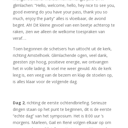
glimlachen: “Hello, welcome, hello, hey nice to see you,
good evening do you have your pass, thank you so
much, enjoy the party” alles is vloeibaar, de avond
begint.
Ah! Dit kleine gevoel van een beetje achterop te
raken, zien we alleen de welkome toespraken van
veraf….
Toen begonnen de schetsers hun uittocht uit de kerk,
richting Amstelhoek. Glimlachende ogen, veel dank,
geesten zijn hoog, positieve energie, we ontvangen
het in volle lading. Ik voel me weer gevuld. Als de kerk
leeg is, een veeg van de bezem en klap de stoelen op,
is alles klaar voor de volgende dag.
Dag 2
, richting de eerste ochtendbriefing. Serieuze
dingen staan op het punt te beginnen, dit is de eerste
“echte dag” van het symposium. Het is 8:00 uur ‘s
morgens. Marleen, Gail en René volgen elkaar op om