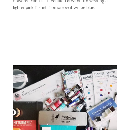
flowered canals… I feel like I dreamt. I’m wearing a
lighter pink T-shirt. Tomorrow it will be blue.