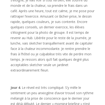
s’eloigne, je vais voir si tout va bien, elle souffre du
monde et de la chaleur, va prendre le frais dans un
café. Après une heure, tout est calme, je me pose pour
rattraper l’exercice. Amusant ce lâcher-prise, le dessin
rapide, quelques couleurs, je suis contente. Encore
quelques conseils, un dernier exercice, les élèves
s’éloignent pour la photo de groupe. Il est temps de
revenir au Hub. Libérée pour le reste de la journée, je
lunche, vais sketcher tranquillement avant de capituler
face à la chaleur incommodante. Je rentre prendre le
frais à l’hôtel ou je culpabilise très vite de perdre mon
temps. Je ressors alors qu’il fait quelques degré plus
acceptables sketcher seule un jardinet
extraordinairement fleuri.
Jour 4
. Le réveil est très compliqué. S’y mêle le
sentiment un peu anxiogène d’avoir trouvé son rythme
mélangé à la prise de conscience que le dernier jour
est déjà débuté. Le dernier « morning briefing » n’est