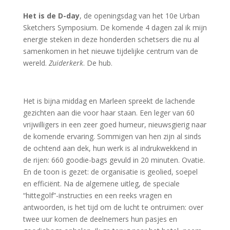
Het is de D-day
, de openingsdag van het 10e Urban
Sketchers Symposium. De komende 4 dagen zal ik mijn
energie steken in deze honderden schetsers die nu al
samenkomen in het nieuwe tijdelijke centrum van de
wereld.
Zuiderkerk
. De hub.
Het is bijna middag en Marleen spreekt de lachende
gezichten aan die voor haar staan. Een leger van 60
vrijwilligers in een zeer goed humeur, nieuwsgierig naar
de komende ervaring. Sommigen van hen zijn al sinds
de ochtend aan dek, hun werk is al indrukwekkend in
de rijen: 660 goodie-bags gevuld in 20 minuten. Ovatie.
En de toon is gezet: de organisatie is geolied, soepel
en efficiënt. Na de algemene uitleg, de speciale
“hittegolf”-instructies en een reeks vragen en
antwoorden, is het tijd om de lucht te ontruimen: over
twee uur komen de deelnemers hun pasjes en