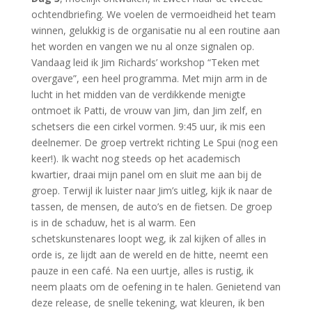
ochtendbriefing. We voelen de vermoeidheid het team
winnen, gelukkig is de organisatie nu al een routine aan
het worden en vangen we nu al onze signalen op.
Vandaag leid ik Jim Richards’ workshop “Teken met
overgave”, een heel programma. Met mijn arm in de
lucht in het midden van de verdikkende menigte
ontmoet ik Patti, de vrouw van Jim, dan Jim zelf, en
schetsers die een cirkel vormen. 9:45 uur, ik mis een
deelnemer. De groep vertrekt richting Le Spui (nog een
keer!). Ik wacht nog steeds op het academisch
kwartier, draai mijn panel om en sluit me aan bij de
groep. Terwijl ik luister naar Jim’s uitleg, kijk ik naar de
tassen, de mensen, de auto’s en de fietsen. De groep
is in de schaduw, het is al warm. Een
schetskunstenares loopt weg, ik zal kijken of alles in
orde is, ze lijdt aan de wereld en de hitte, neemt een
pauze in een café. Na een uurtje, alles is rustig, ik
neem plaats om de oefening in te halen. Genietend van
deze release, de snelle tekening, wat kleuren, ik ben