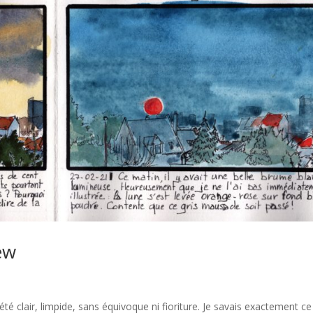
ew
té clair, limpide, sans équivoque ni fioriture. Je savais exactement c