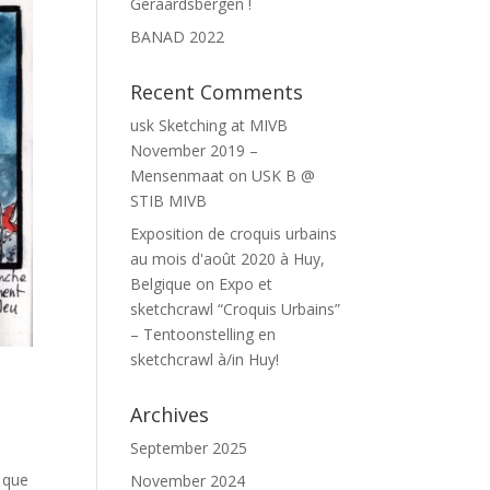
Geraardsbergen !
BANAD 2022
Recent Comments
usk Sketching at MIVB
November 2019 –
Mensenmaat
on
USK B @
STIB MIVB
Exposition de croquis urbains
au mois d'août 2020 à Huy,
Belgique
on
Expo et
sketchcrawl “Croquis Urbains”
– Tentoonstelling en
sketchcrawl à/in Huy!
Archives
September 2025
e que
November 2024