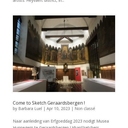
artists: Heyvaert district, in...
Come to Sketch Geraardsbergen !
by
Barbara Luel
|
Apr 10, 2023
|
Non classé
Naar aanleiding van Erfgoeddag 2023 nodigt Musea
Hunnegem te Geraardsbergen UrbanSketchers